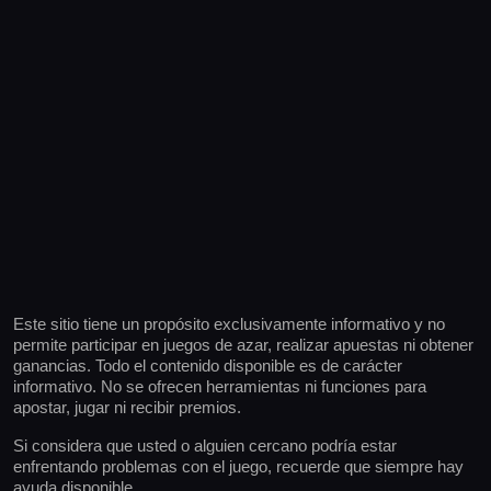
Este sitio tiene un propósito exclusivamente informativo y no
permite participar en juegos de azar, realizar apuestas ni obtener
ganancias. Todo el contenido disponible es de carácter
informativo. No se ofrecen herramientas ni funciones para
apostar, jugar ni recibir premios.
Si considera que usted o alguien cercano podría estar
enfrentando problemas con el juego, recuerde que siempre hay
ayuda disponible.