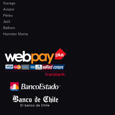
Garage
Aviator
Plinko
JetX
Balloon
Hamster Mania