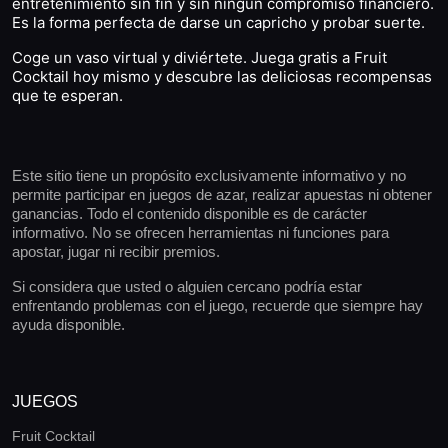
entretenimiento sin fin y sin ningún compromiso financiero.
Es la forma perfecta de darse un capricho y probar suerte.
Coge un vaso virtual y diviértete. Juega gratis a Fruit
Cocktail hoy mismo y descubre las deliciosas recompensas
que te esperan.
Este sitio tiene un propósito exclusivamente informativo y no
permite participar en juegos de azar, realizar apuestas ni obtener
ganancias. Todo el contenido disponible es de carácter
informativo. No se ofrecen herramientas ni funciones para
apostar, jugar ni recibir premios.
Si considera que usted o alguien cercano podría estar
enfrentando problemas con el juego, recuerde que siempre hay
ayuda disponible.
JUEGOS
Fruit Cocktail